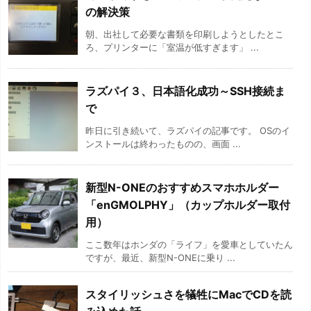
の解決策
朝、出社して必要な書類を印刷しようとしたとこ
ろ、プリンターに「室温が低すぎます」 ...
ラズパイ３、日本語化成功～SSH接続ま
で
昨日に引き続いて、ラズパイの記事です。 OSのイ
ンストールは終わったものの、画面 ...
新型N-ONEのおすすめスマホホルダー
「enGMOLPHY」（カップホルダー取付
用）
ここ数年はホンダの「ライフ」を愛車としていたん
ですが、最近、新型N-ONEに乗り ...
スタイリッシュさを犠牲にMacでCDを読