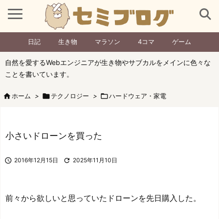
日記
生き物
マラソン
4コマ
ゲーム
自然を愛するWebエンジニアが生き物やサブカルをメインに色々な
ことを書いています。

ホーム
>

テクノロジー
>

ハードウェア・家電
小さいドローンを買った

2016年12月15日

2025年11月10日
前々から欲しいと思っていたドローンを先日購入した。