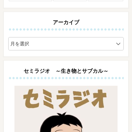
アーカイブ
ア
ー
カ
イ
ブ
セミラジオ ～生き物とサブカル～