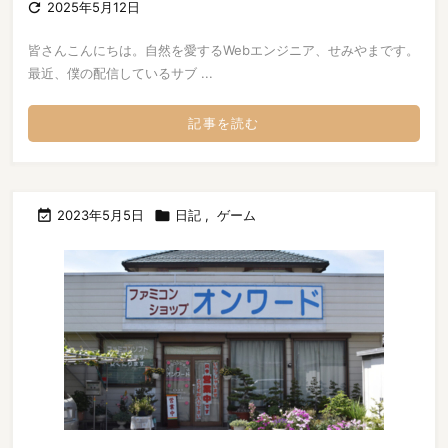

2025年5月12日
皆さんこんにちは。自然を愛するWebエンジニア、せみやまです。
最近、僕の配信しているサブ ...
記事を読む

2023年5月5日

日記
,
ゲーム