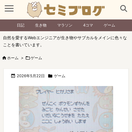
日記
生き物
マラソン
4コマ
ゲーム
自然を愛するWebエンジニアが生き物やサブカルをメインに色々な
ことを書いています。

ホーム
>

ゲーム

2026年5月22日

ゲーム