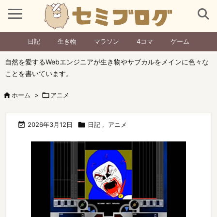
日記
生き物
マラソン
4コマ
ゲーム
自然を愛するWebエンジニアが生き物やサブカルをメインに色々な
ことを書いています。

ホーム
>

アニメ

2026年3月12日

日記
,
アニメ