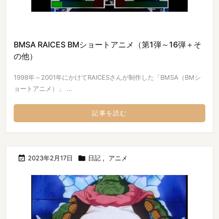
BMSA RAICES BMショートアニメ（第1弾～16弾＋そ
の他）
1998年～2001年にかけてRAICESさんが制作した「BMSA（BMシ
ョートアニメ）」 ...
記事を読む

2023年2月17日

日記
,
アニメ