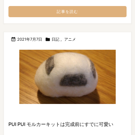
記事を読む

2021年7月7日

日記
,
アニメ
PUI PUI モルカーキットは完成前にすでに可愛い