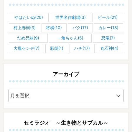
やはたいぬ(20)
世界名作劇場(3)
ビール(21)
村上春樹(3)
将棋(10)
バク(17)
カレー(18)
だめ兄妹(9)
一角ちゃん(5)
恐竜(7)
大槻ケンヂ(7)
彩胡(1)
ハチ(17)
丸石神(4)
アーカイブ
ア
ー
カ
イ
ブ
セミラジオ ～生き物とサブカル～