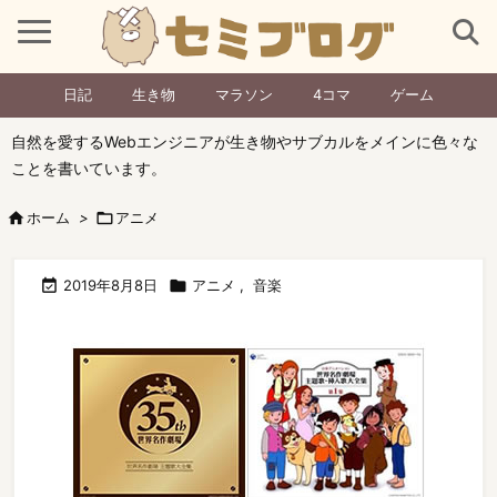
日記
生き物
マラソン
4コマ
ゲーム
自然を愛するWebエンジニアが生き物やサブカルをメインに色々な
ことを書いています。

ホーム
>

アニメ

2019年8月8日

アニメ
,
音楽