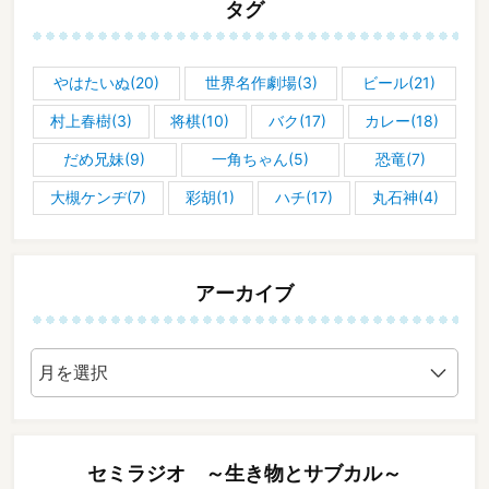
タグ
やはたいぬ(20)
世界名作劇場(3)
ビール(21)
村上春樹(3)
将棋(10)
バク(17)
カレー(18)
だめ兄妹(9)
一角ちゃん(5)
恐竜(7)
大槻ケンヂ(7)
彩胡(1)
ハチ(17)
丸石神(4)
アーカイブ
ア
ー
カ
イ
ブ
セミラジオ ～生き物とサブカル～