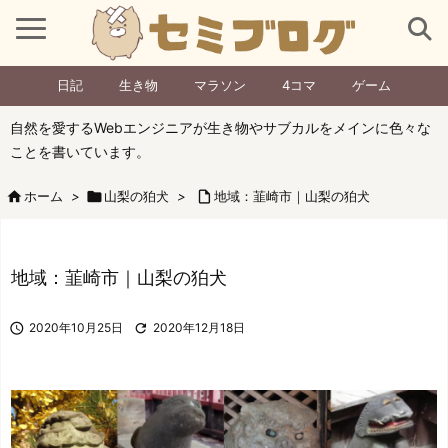
日記
生き物
マラソン
4コマ
ゲーム
自然を愛するWebエンジニアが生き物やサブカルをメインに色々な
ことを書いています。

ホーム
>

山梨の狛犬
>

地域：韮崎市｜山梨の狛犬
地域：韮崎市｜山梨の狛犬

2020年10月25日

2020年12月18日