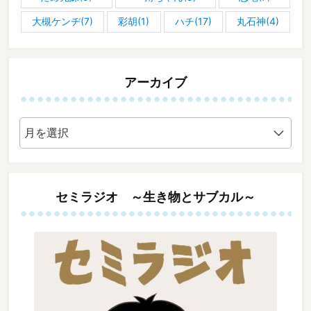
大槻ケンヂ(7)
彩胡(1)
ハチ(17)
丸石神(4)
アーカイブ
ア
ー
カ
イ
ブ
セミラジオ ～生き物とサブカル～