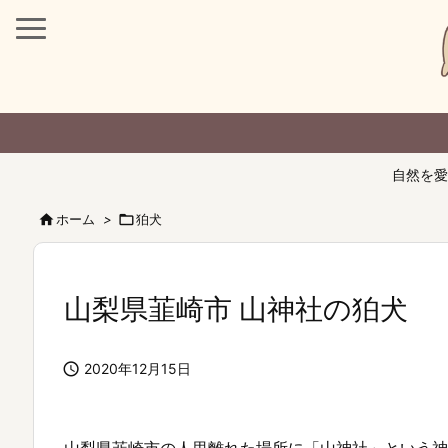
自然を愛

ホーム
>

狛犬
山梨県韮崎市 山神社の狛犬

2020年12月15日
山梨県韮崎市の人里離れた場所に「山神社」という神