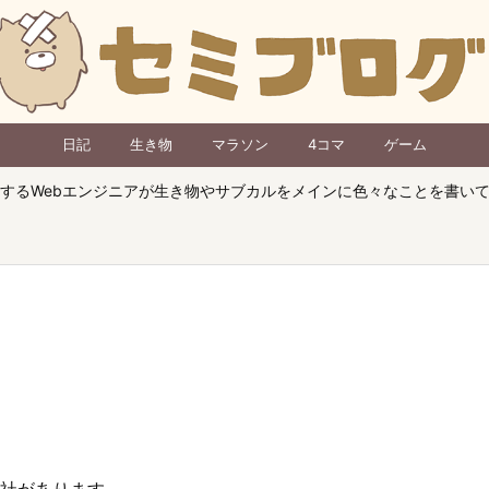
日記
生き物
マラソン
4コマ
ゲーム
するWebエンジニアが生き物やサブカルをメインに色々なことを書い
社があります。