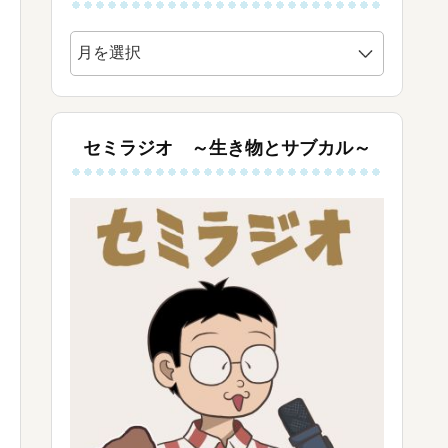
ア
ー
カ
イ
ブ
セミラジオ ～生き物とサブカル～