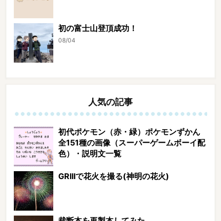
初の富士山登頂成功！
08/04
人気の記事
初代ポケモン（赤・緑）ポケモンずかん
全151種の画像（スーパーゲームボーイ配
色）・説明文一覧
GRIIIで花火を撮る(神明の花火)
裁断本を再製本してみた