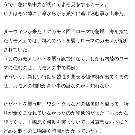
うで、急に集中力が切れてよそ見をするカモメ。
ヒナはその隙に、命からがら巣穴に逃げ込む事が出来た。
ダーウィンが来た！のカモメ回「ローマで急増！海を捨て
たカモメ」では、群れでハトを襲うローマのカモメが紹介
されていた。
（どのカモメもハトを襲う訳ではなく、しかも内陸のロー
マに住むのは、カモメの中で異例）
そういう、新しい行動や習性を見せる個体群が出てくるの
は、カモメの知能が高い事の証なのかも知れない。
ただハトを襲う時、ワシ・タカなどの猛禽類と違って、狩
りが全くこなれていなかったのが印象的だった（おっかな
びっくり、手際悪く何度も突っついて、可哀想なハトにと
どめを刺すのに物凄く時間がかかっていた）。