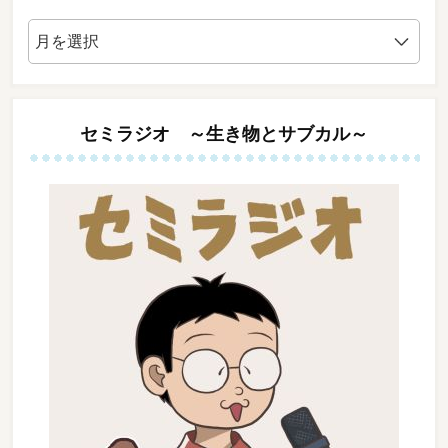
ア
ー
カ
イ
ブ
セミラジオ ～生き物とサブカル～