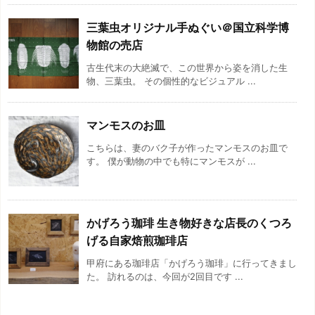
三葉虫オリジナル手ぬぐい＠国立科学博
物館の売店
古生代末の大絶滅で、この世界から姿を消した生
物、三葉虫。 その個性的なビジュアル ...
マンモスのお皿
こちらは、妻のバク子が作ったマンモスのお皿で
す。 僕が動物の中でも特にマンモスが ...
かげろう珈琲 生き物好きな店長のくつろ
げる自家焙煎珈琲店
甲府にある珈琲店「かげろう珈琲」に行ってきまし
た。 訪れるのは、今回が2回目です ...