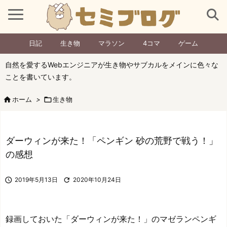
日記
生き物
マラソン
4コマ
ゲーム
自然を愛するWebエンジニアが生き物やサブカルをメインに色々な
ことを書いています。

ホーム
>

生き物
ダーウィンが来た！「ペンギン 砂の荒野で戦う！」
の感想

2019年5月13日

2020年10月24日
録画しておいた「ダーウィンが来た！」のマゼランペンギ