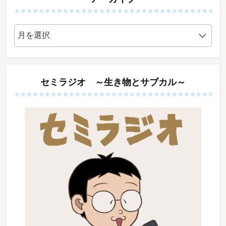
ア
ー
カ
イ
ブ
セミラジオ ～生き物とサブカル～