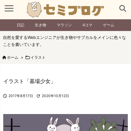
日記
生き物
マラソン
4コマ
ゲーム
自然を愛するWebエンジニアが生き物やサブカルをメインに色々な
ことを書いています。

ホーム
>

イラスト
イラスト「墓場少女」

2017年8月17日

2020年10月12日