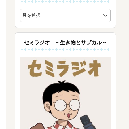
ア
ー
カ
イ
ブ
セミラジオ ～生き物とサブカル～