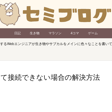
日記
生き物
マラソン
4コマ
ゲーム
するWebエンジニアが生き物やサブカルをメインに色々なことを書い
されて接続できない場合の解決方法