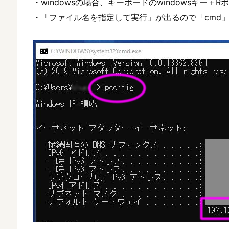
・windowsの場合、キーボードのwindowsキー＋
・「ファイル名を指定して実行」が出るので「cmd