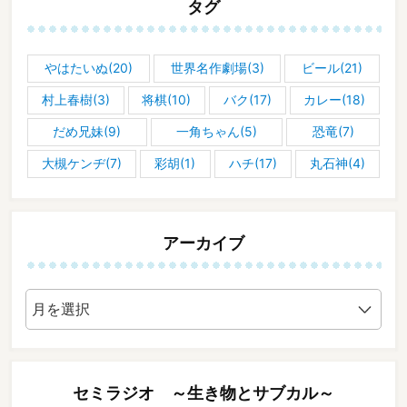
タグ
やはたいぬ(20)
世界名作劇場(3)
ビール(21)
村上春樹(3)
将棋(10)
バク(17)
カレー(18)
だめ兄妹(9)
一角ちゃん(5)
恐竜(7)
大槻ケンヂ(7)
彩胡(1)
ハチ(17)
丸石神(4)
アーカイブ
ア
ー
カ
イ
ブ
セミラジオ ～生き物とサブカル～