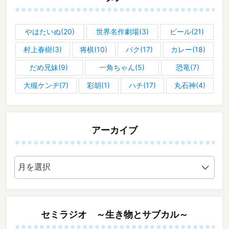
やはたいぬ(20)
世界名作劇場(3)
ビール(21)
村上春樹(3)
将棋(10)
バク(17)
カレー(18)
だめ兄妹(9)
一角ちゃん(5)
恐竜(7)
大槻ケンヂ(7)
彩胡(1)
ハチ(17)
丸石神(4)
アーカイブ
ア
ー
カ
イ
ブ
セミラジオ ～生き物とサブカル～