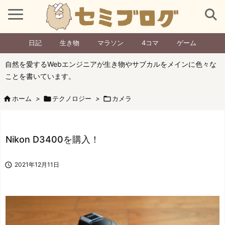
日記
生き物
マラソン
4コマ
ゲーム
自然を愛するWebエンジニアが生き物やサブカルをメインに色々な
ことを書いています。

ホーム
>

テクノロジー
>

カメラ
Nikon D3400を購入！

2021年12月11日