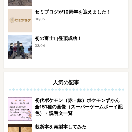
セミブログが10周年を迎えました！
08/05
初の富士山登頂成功！
08/04
人気の記事
初代ポケモン（赤・緑）ポケモンずかん
全151種の画像（スーパーゲームボーイ配
色）・説明文一覧
裁断本を再製本してみた