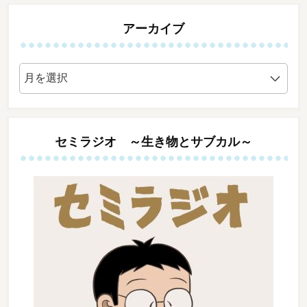
アーカイブ
ア
ー
カ
イ
ブ
セミラジオ ～生き物とサブカル～