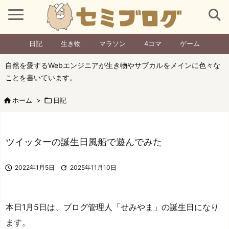
日記
生き物
マラソン
4コマ
ゲーム
自然を愛するWebエンジニアが生き物やサブカルをメインに色々な
ことを書いています。

ホーム
>

日記
ツイッターの誕生日風船で遊んでみた

2022年1月5日

2025年11月10日
本日1月5日は、ブログ管理人「せみやま」の誕生日になり
ます。