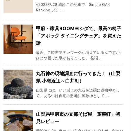
※2023/7/28追記 この記事で、Simple GA4
Ranking プラ ...
甲府・家具ROOMヨシダで、最高の椅子
「アボック ダイニングチェア」を買えた
話
最近、ご時世でテレワークが増えているんですが、
ひとつ困った事がありました。 発端 ...
丸石神の現地調査に行ってきた！（山梨
県 小瀬近辺～白井町）
山梨県には、いい感じの丸石を道端に道祖神とし
て、あるいは自宅の敷地に屋敷神として ...
山梨県甲府市の支那そば屋「蓬莱軒」初
見レビュー
普段そんなにラーメンを食べないんですが、食べロ