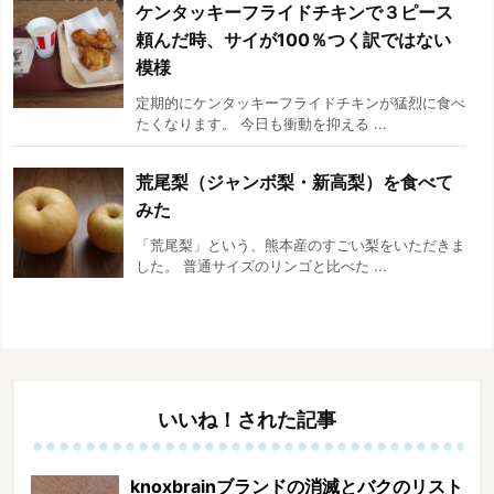
ケンタッキーフライドチキンで３ピース
頼んだ時、サイが100％つく訳ではない
模様
定期的にケンタッキーフライドチキンが猛烈に食べ
たくなります。 今日も衝動を抑える ...
荒尾梨（ジャンボ梨・新高梨）を食べて
みた
「荒尾梨」という、熊本産のすごい梨をいただきま
した。 普通サイズのリンゴと比べた ...
いいね！された記事
knoxbrainブランドの消滅とバクのリスト