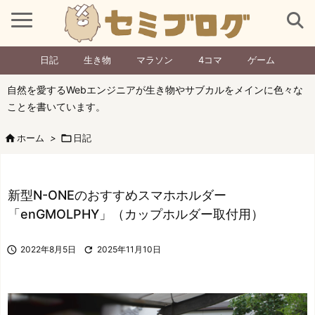
日記
生き物
マラソン
4コマ
ゲーム
自然を愛するWebエンジニアが生き物やサブカルをメインに色々な
ことを書いています。

ホーム
>

日記
新型N-ONEのおすすめスマホホルダー
「enGMOLPHY」（カップホルダー取付用）

2022年8月5日

2025年11月10日