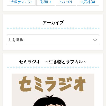
大槻ケンヂ(7)
彩胡(1)
ハチ(17)
丸石神(4)
アーカイブ
ア
ー
カ
イ
ブ
セミラジオ ～生き物とサブカル～