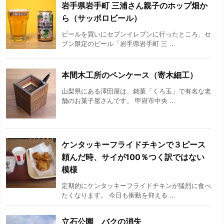
岩手県岩手町 三浦さん親子のホップ畑か
ら（サッポロビール）
ビールを買いにセブンイレブンに行ったところ、セ
ブン限定のビール「岩手県岩手町 三 ...
本間木工所のペンケース（寄木細工）
山梨県にある澤田屋は、銘菓「くろ玉」で有名な老
舗のお菓子屋さんです。 甲府市中央 ...
ケンタッキーフライドチキンで３ピース
頼んだ時、サイが100％つく訳ではない
模様
定期的にケンタッキーフライドチキンが猛烈に食べ
たくなります。 今日も衝動を抑える ...
立石公園 バクの消失