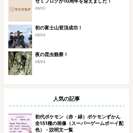
セミブログが10周年を迎えました！
08/05
初の富士山登頂成功！
08/04
夜の昆虫観察！
08/04
人気の記事
初代ポケモン（赤・緑）ポケモンずかん
全151種の画像（スーパーゲームボーイ配
色）・説明文一覧