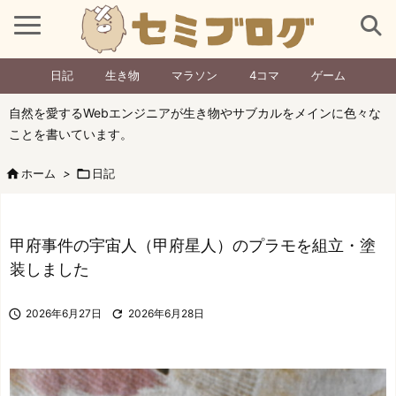
日記
生き物
マラソン
4コマ
ゲーム
自然を愛するWebエンジニアが生き物やサブカルをメインに色々な
ことを書いています。

ホーム
>

日記
甲府事件の宇宙人（甲府星人）のプラモを組立・塗
装しました

2026年6月27日

2026年6月28日