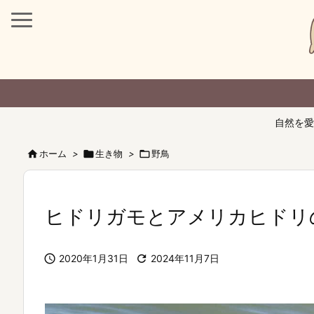
自然を愛

ホーム
>

生き物
>

野鳥
ヒドリガモとアメリカヒドリ

2020年1月31日

2024年11月7日