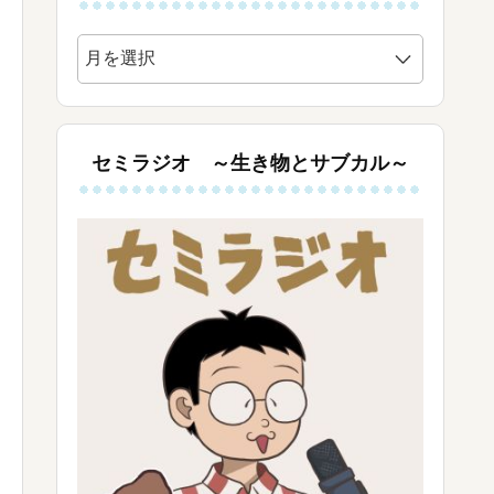
ア
ー
カ
イ
ブ
セミラジオ ～生き物とサブカル～