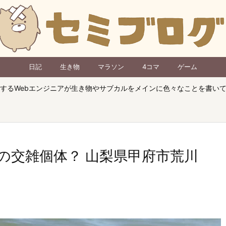
日記
生き物
マラソン
4コマ
ゲーム
するWebエンジニアが生き物やサブカルをメインに色々なことを書い
の交雑個体？ 山梨県甲府市荒川