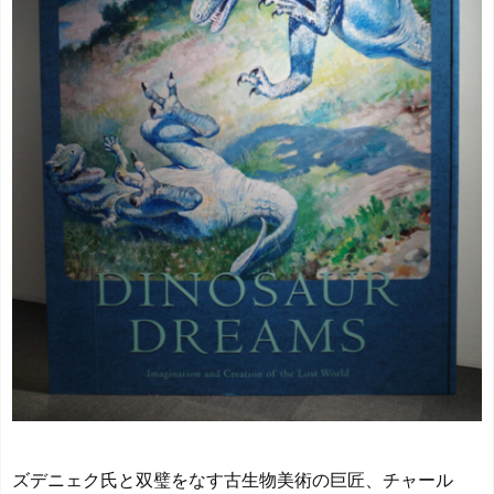
ズデニェク氏と双璧をなす古生物美術の巨匠、チャール