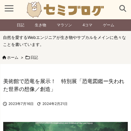
日記
生き物
マラソン
4コマ
ゲーム
自然を愛するWebエンジニアが生き物やサブカルをメインに色々な
ことを書いています。

ホーム
>

日記
美術館で恐竜を展示！ 特別展「恐竜図鑑ー失われ
た世界の想像／創造」

2023年7月16日

2024年2月21日