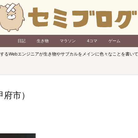
日記
生き物
マラソン
4コマ
ゲーム
するWebエンジニアが生き物やサブカルをメインに色々なことを書い
甲府市）