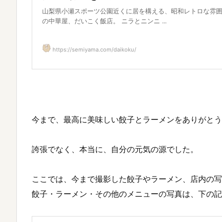
山梨県小瀬スポーツ公園近くに居を構える、昭和レトロな雰
の中華屋、だいこく飯店。 ニラとニンニ ...
https://semiyama.com/daikoku/
今まで、最高に美味しい餃子とラーメンをありがとう
誇張でなく、本当に、自分の元気の源でした。
ここでは、今まで撮影した餃子やラーメン、店内の
餃子・ラーメン・その他のメニューの写真は、下の記