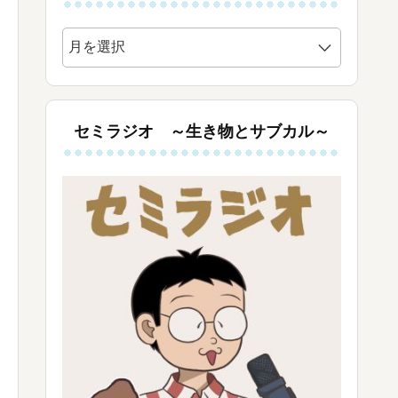
ア
ー
カ
イ
ブ
セミラジオ ～生き物とサブカル～